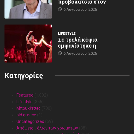
προβοκάτσια στον
6 Αυγούστου, 2026
LIFESTYLE
Σε τρελά κέφια
εμφανίστηκε η
6 Αυγούστου, 2026
Κατηγορίες
Featured
(1,002)
Lifestyle
(356)
Mπουκίτσες
(700)
old.greece
(1)
Uncategorized
(59)
Απόψεις… όλων των χρωμάτων
(38)