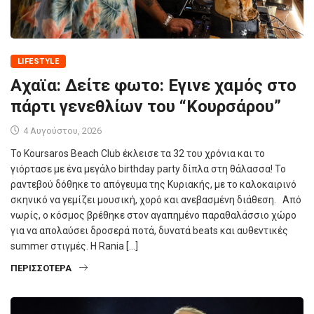
LIFESTYLE
Αχαϊα: Δείτε φωτο: Εγινε χαμός στο
πάρτι γενεθλίων του “Κουρσάρου”
4 Αυγούστου, 2026
Το Koursaros Beach Club έκλεισε τα 32 του χρόνια και το
γιόρτασε με ένα μεγάλο birthday party δίπλα στη θάλασσα! Το
ραντεβού δόθηκε το απόγευμα της Κυριακής, με το καλοκαιρινό
σκηνικό να γεμίζει μουσική, χορό και ανεβασμένη διάθεση. Από
νωρίς, ο κόσμος βρέθηκε στον αγαπημένο παραθαλάσσιο χώρο
για να απολαύσει δροσερά ποτά, δυνατά beats και αυθεντικές
summer στιγμές. Η Rania […]
ΠΕΡΙΣΣΌΤΕΡΑ