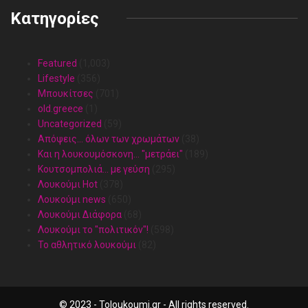
Κατηγορίες
Featured
(1,003)
Lifestyle
(356)
Mπουκίτσες
(701)
old.greece
(1)
Uncategorized
(59)
Απόψεις… όλων των χρωμάτων
(38)
Και η λουκουμόσκονη… "μετράει"
(189)
Κουτσομπολιά… με γεύση
(295)
Λουκούμι Hot
(378)
Λουκούμι news
(650)
Λουκούμι Διάφορα
(68)
Λουκούμι το "πολιτικόν"!
(598)
Το αθλητικό λουκούμι
(82)
© 2023 - Toloukoumi.gr - All rights reserved.