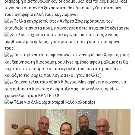
διαδρομή διασταυρώθηκαν οι δρόμοι μας και παίξαμε μαζί -και
σίγουρα κάποιον θα ξεχάσω και θα αδικήσω, γι’αυτό και δεν
τους αναφέρω αλλά τους ευγνωμονώ.
Πολλά ευχαριστώ στον Ανδρέα Ζαφειρόπουλο, τον
σπουδαίο πιανίστα που με συνόδευσε στις πτυχιακές εξετάσεις.
Τέλος, ευχαριστώ την οικογένειά μου και τους λίγους
αληθινούς μου φίλους, για την υποστήριξη και την υπομονή
τους.
Το πτυχίο αυτό το αφιερώνω στον ανιψιό μου Χρήστο, μιας
και ξεκίνησα τη διαδρομή μου λίγες ημέρες αφού μάθαμε ότι θα
ερχόταν στον κόσμο -και μια αγκαλιά του πάντοτε μου έδινε
κουράγιο τις φορές που λύγισα (και ήταν πολλές).
Και ένα τελευταίο ηθικό δίδαγμα: Μην αφήνετε κανέναν να
σας ορίσει τα δικά σας όνειρα. Αν σας πουν «Δεν μπορείς»,
χαμογελάστε και ΚΑΝΤΕ ΤΟ!
Πάμε για άλλα ωραιότερα! Καλό καλοκαίρι