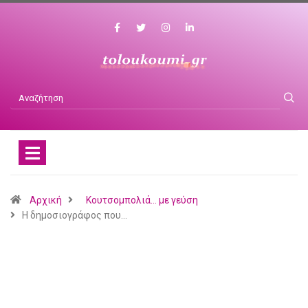
Αρχική
Κουτσομπολιά... με γεύση
H δημοσιογράφος που…