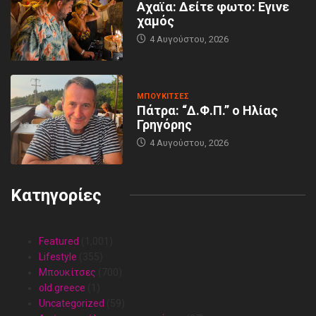
Αχαϊα: Δείτε φωτο: Εγινε
χαμός
4 Αυγούστου, 2026
MΠΟΥΚΊΤΣΕΣ
Πάτρα: “Δ.Φ.Π.” ο Ηλίας
Γρηγόρης
4 Αυγούστου, 2026
Κατηγορίες
Featured
(1,001)
Lifestyle
(355)
Mπουκίτσες
(700)
old.greece
(1)
Uncategorized
(59)