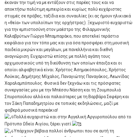
έκαναν την τιμή να με εντάξουν στις παρέες τους και να
αποκτήσω πολύτιμη εμπειρία και κυρίως πολύ ευχάριστες
στιγμές σε πρόβες, ταξίδια και συναυλίες (κι ας ήμουν ηλικιακά
η «θεία» των υπολοίπων της ορχήστρας). Ξεχωριστό ευχαριστώ
για την εμπιστοσύνη στον μαέστρο της Φιλαρμονικής
Καλαβρύτων Γιώργο Μπαμπαράκο, που αποτελεί τεράστιο
κεφάλαιο για τον τόπο μας και για όσα προσφέρει στη μουσική
παιδεία μικρών και μεγάλων, με πανελλήνια και διεθνή
αναγνώριση. Ευχαριστώ επίσης με πολλή αγάπη τους
αρχιμουσικούς υπό τη διεύθυνση των οποίων έπαιξα και οι
οποίοι αλφαβητικά είναι: Χρήστος Ασημακόπουλος, Χρήστος
Λούκας, Δημήτρης Μίχαλος, Παναγιώτης Παναγάκος, Λεωνίδας
Χαραλαμπόπουλος. Φυσικά δεν ξεχνάω και τις πρόσφατες
συνεργασίες μου με την Μπέσσυ Νάσση και τη Ζουμπουλιά
Σπυροπούλου αλλά και παλαιότερες με τη Βαρβάρα Σεφέρη και
τον Σάκη Παπαδημητρίου σε τοπικές εκδηλώσεις, μαζί με
φοβερά μουσικά παρεάκια!
Πολλά ευχαριστώ και στην Αγγελική Αργυροπούλου από το
Πρότυπο Ωδείο Αιγίου, ξέρει γιατί
Υπάρχουν βέβαια πολλοί άνθρωποι που σε αυτή τη