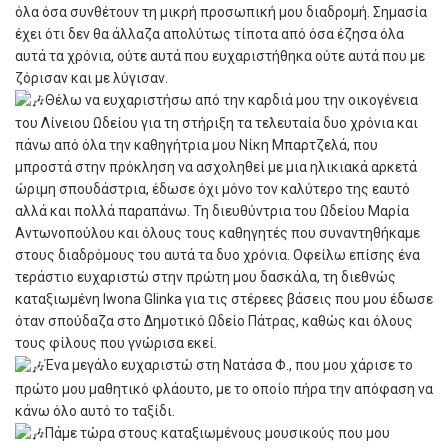
όλα όσα συνθέτουν τη μικρή προσωπική μου διαδρομή. Σημασία
έχει ότι δεν θα άλλαζα απολύτως τίποτα από όσα έζησα όλα
αυτά τα χρόνια, ούτε αυτά που ευχαριστήθηκα ούτε αυτά που με
ζόρισαν και με λύγισαν.
Θέλω να ευχαριστήσω από την καρδιά μου την οικογένεια
του Λίνειου Ωδείου για τη στήριξη τα τελευταία δυο χρόνια και
πάνω από όλα την καθηγήτρια μου Νίκη Μπαρτζελά, που
μπροστά στην πρόκληση να ασχοληθεί με μια ηλικιακά αρκετά
ώριμη σπουδάστρια, έδωσε όχι μόνο τον καλύτερο της εαυτό
αλλά και πολλά παραπάνω. Τη διευθύντρια του Ωδείου Μαρία
Αντωνοπούλου και όλους τους καθηγητές που συναντηθήκαμε
στους διαδρόμους του αυτά τα δυο χρόνια. Οφείλω επίσης ένα
τεράστιο ευχαριστώ στην πρώτη μου δασκάλα, τη διεθνώς
καταξιωμένη Iwona Glinka για τις στέρεες βάσεις που μου έδωσε
όταν σπούδαζα στο Δημοτικό Ωδείο Πάτρας, καθώς και όλους
τους φίλους που γνώρισα εκεί.
Ένα μεγάλο ευχαριστώ στη Νατάσα Φ., που μου χάρισε το
πρώτο μου μαθητικό φλάουτο, με το οποίο πήρα την απόφαση να
κάνω όλο αυτό το ταξίδι.
Πάμε τώρα στους καταξιωμένους μουσικούς που μου