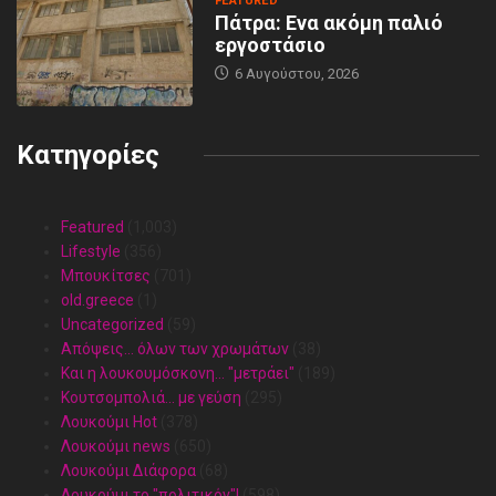
FEATURED
Πάτρα: Ενα ακόμη παλιό
εργοστάσιο
6 Αυγούστου, 2026
Κατηγορίες
Featured
(1,003)
Lifestyle
(356)
Mπουκίτσες
(701)
old.greece
(1)
Uncategorized
(59)
Απόψεις… όλων των χρωμάτων
(38)
Και η λουκουμόσκονη… "μετράει"
(189)
Κουτσομπολιά… με γεύση
(295)
Λουκούμι Hot
(378)
Λουκούμι news
(650)
Λουκούμι Διάφορα
(68)
Λουκούμι το "πολιτικόν"!
(598)