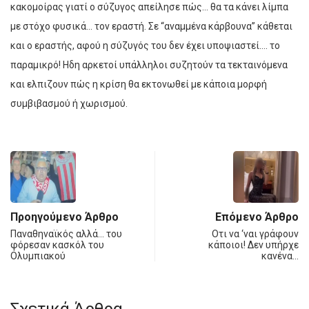
κακομοίρας γιατί ο σύζυγος απείλησε πώς… θα τα κάνει λίμπα
με στόχο φυσικά… τον εραστή. Σε “αναμμένα κάρβουνα” κάθεται
και ο εραστής, αφού η σύζυγός του δεν έχει υποψιαστεί…. το
παραμικρό! Ηδη αρκετοί υπάλληλοι συζητούν τα τεκταινόμενα
και ελπιζουν πώς η κρίση θα εκτονωθεί με κάποια μορφή
συμβιβασμού ή χωρισμού.
Προηγούμενο Άρθρο
Επόμενο Άρθρο
Παναθηναϊκός αλλά… του
Οτι να ‘ναι γράφουν
φόρεσαν κασκόλ του
κάποιοι! Δεν υπήρχε
Ολυμπιακού
κανένα…
Σχετικά Άρθρα