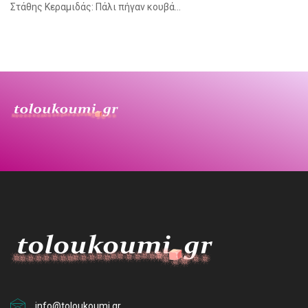
Στάθης Κεραμιδάς: Πάλι πήγαν κουβά…
info@toloukoumi.gr