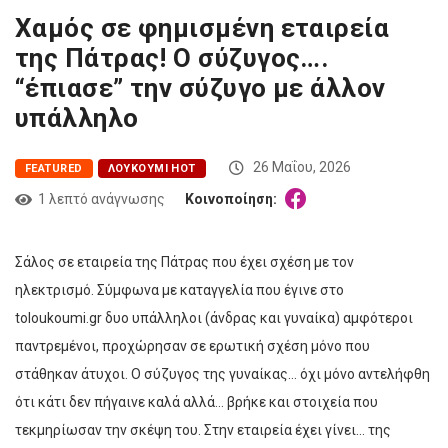
Χαμός σε φημισμένη εταιρεία
της Πάτρας! Ο σύζυγος….
“έπιασε” την σύζυγο με άλλον
υπάλληλο
26 Μαΐου, 2026
FEATURED
ΛΟΥΚΟΎΜΙ HOT
1 λεπτό ανάγνωσης
Κοινοποίηση:
Σάλος σε εταιρεία της Πάτρας που έχει σχέση με τον
ηλεκτρισμό. Σύμφωνα με καταγγελία που έγινε στο
toloukoumi.gr δυο υπάλληλοι (άνδρας και γυναίκα) αμφότεροι
παντρεμένοι, προχώρησαν σε ερωτική σχέση μόνο που
στάθηκαν άτυχοι. Ο σύζυγος της γυναίκας… όχι μόνο αντελήφθη
ότι κάτι δεν πήγαινε καλά αλλά… βρήκε και στοιχεία που
τεκμηρίωσαν την σκέψη του. Στην εταιρεία έχει γίνει… της