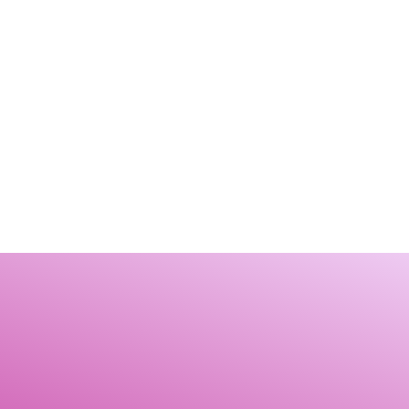
LIFESTYLE
Πάτρα: Χαμός με τον
“λογαριασμό” της
MΠΟΥΚΊΤΣΕΣ
Λιόλιου...
τρα: “Δ.Φ.Π.” ο Ηλίας
4 Αυγούστου, 2026
ρηγόρης
4 Αυγούστου, 2026