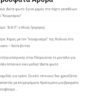
αϊα: Δείτε φωτο: Εγινε χαμός στο πάρτι γενεθλίων
υ “Κουρσάρου”
τρα: “Δ.Φ.Π.” ο Ηλίας Γρηγόρης
τρα: Χαμός με τον “λογαριασμό” της Λιόλιου στο
lcano – δείτε βίντεο
ιτήτρια Ιατρικής στην Πάτρα είναι το μοντέλο για
γάλο Ισπανικό οίκο μόδας! Δείτε φωτό
ραμιδάς για τρένο: Σε κάτι τέτοιους δεν χρειάζεται
 απαντάς με επιχειρήματα. Κράτα μόνο μια βρεγμένη
τσαβούρα …