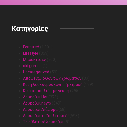
Κατηγορίες
Featured
(1,001)
Lifestyle
(355)
Mπουκίτσες
(700)
old.greece
(1)
Uncategorized
(59)
Απόψεις… όλων των χρωμάτων
(37)
Και η λουκουμόσκονη… "μετράει"
(189)
Κουτσομπολιά… με γεύση
(295)
Λουκούμι Hot
(378)
Λουκούμι news
(649)
Λουκούμι Διάφορα
(68)
Λουκούμι το "πολιτικόν"!
(598)
Το αθλητικό λουκούμι
(81)