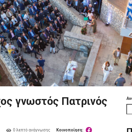
ος γνωστός Πατρινός
Αν
Π
5
0 λεπτό ανάγνωσης
Κοινοποίηση: