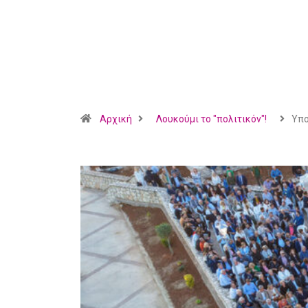
Αρχική
Λουκούμι το "πολιτικόν"!
Υπο