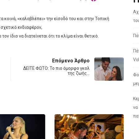
Αχ
α κοινά, «καλοβλέπει» την είσοδό του και στην Τοπική
το
 σχετικό ενδιαφέρον,
Πά
ον ίδιο να διατείνεται ότι το κλίμα είναι θετικό.
Πά
Vo
Επόμενο Άρθρο
ΔΕΙΤΕ ΦΩΤΟ: Το πιο όμορφο γκολ
της ζωής…
Φο
με
Κε
να
πα