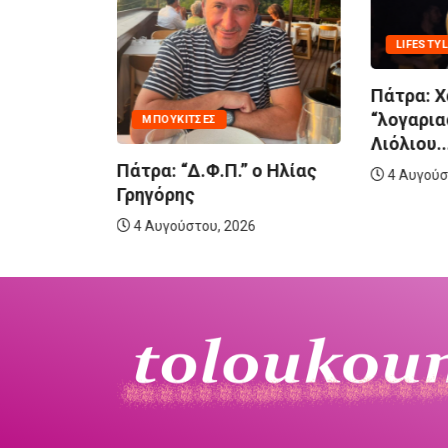
LIFESTYL
το: Εγινε
Πάτρα: Χ
...
“λογαρια
MΠΟΥΚΊΤΣΕΣ
Λιόλιου..
6
Πάτρα: “Δ.Φ.Π.” ο Ηλίας
4 Αυγούσ
Γρηγόρης
4 Αυγούστου, 2026