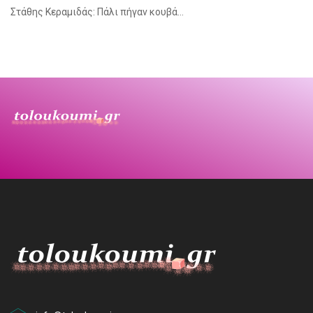
Στάθης Κεραμιδάς: Πάλι πήγαν κουβά…