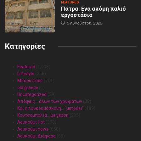
FEATURED
Πάτρα: Ενα ακόμη παλιό
εργοστάσιο
6 Αυγούστου, 2026
Κατηγορίες
Featured
(1,003)
Lifestyle
(356)
Mπουκίτσες
(701)
old.greece
(1)
Uncategorized
(59)
Απόψεις… όλων των χρωμάτων
(38)
Και η λουκουμόσκονη… "μετράει"
(189)
Κουτσομπολιά… με γεύση
(295)
Λουκούμι Hot
(378)
Λουκούμι news
(650)
Λουκούμι Διάφορα
(68)