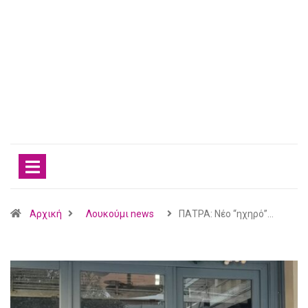
Αρχική
Λουκούμι news
ΠΑΤΡΑ: Νέο “ηχηρό”…