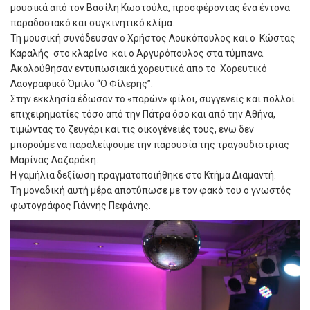
μουσικά από τον Βασίλη Κωστούλα, προσφέροντας ένα έντονα
παραδοσιακό και συγκινητικό κλίμα.
Τη μουσική συνόδευσαν ο Χρήστος Λουκόπουλος και ο Κώστας
Καραλής στο κλαρίνο και ο Αργυρόπουλος στα τύμπανα.
Ακολούθησαν εντυπωσιακά χορευτικά απο το Χορευτικό
Λαογραφικό Όμιλο “Ο Φίλερης”.
Στην εκκλησία έδωσαν το «παρών» φίλοι, συγγενείς και πολλοί
επιχειρηματίες τόσο από την Πάτρα όσο και από την Αθήνα,
τιμώντας το ζευγάρι και τις οικογένειές τους, ενω δεν
μπορούμε να παραλείψουμε την παρουσία της τραγουδιστριας
Μαρίνας Λαζαράκη.
Η γαμήλια δεξίωση πραγματοποιήθηκε στο Κτήμα Διαμαντή.
Τη μοναδική αυτή μέρα αποτύπωσε με τον φακό του ο γνωστός
φωτογράφος Γιάννης Πεφάνης.