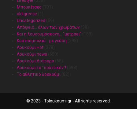
Lifestyle
(356)
Mπουκίτσες
(701)
old.greece
(1)
Uncategorized
(59)
Απόψεις… όλων των χρωμάτων
(38)
Και η λουκουμόσκονη… "μετράει"
(189)
Κουτσομπολιά… με γεύση
(295)
Λουκούμι Hot
(378)
Λουκούμι news
(650)
Λουκούμι Διάφορα
(68)
Λουκούμι το "πολιτικόν"!
(598)
Το αθλητικό λουκούμι
(82)
© 2023 - Toloukoumi.gr - All rights reserved.