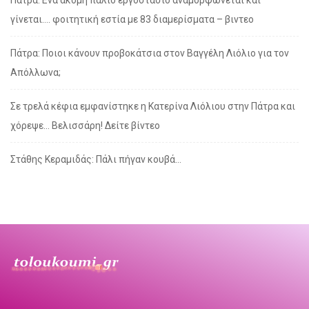
Πάτρα: Ενα ακόμη παλιό εργοστάσιο αναμορφώνεται και
γίνεται…. φοιτητική εστία με 83 διαμερίσματα – βιντεο
Πάτρα: Ποιοι κάνουν προβοκάτσια στον Βαγγέλη Λιόλιο για τον
Απόλλωνα;
Σε τρελά κέφια εμφανίστηκε η Κατερίνα Λιόλιου στην Πάτρα και
χόρεψε… Βελισσάρη! Δείτε βίντεο
Στάθης Κεραμιδάς: Πάλι πήγαν κουβά…