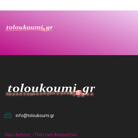
info@toloukoumi.gr
Όροι Χρήσης – Πολιτική Απορρήτου