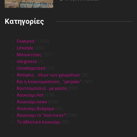
Κατηγορίες
Featured
(1,003)
Lifestyle
(356)
Mπουκίτσες
(701)
old.greece
(1)
Uncategorized
(59)
Απόψεις… όλων των χρωμάτων
(38)
Και η λουκουμόσκονη… "μετράει"
(189)
Κουτσομπολιά… με γεύση
(295)
Λουκούμι Hot
(378)
Λουκούμι news
(650)
Λουκούμι Διάφορα
(68)
Λουκούμι το "πολιτικόν"!
(598)
Το αθλητικό λουκούμι
(82)