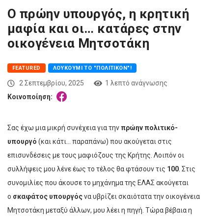
Ο πρώην υπουργός, η κρητική
μαφία και οι… κατάρες στην
οικογένεια Μητσοτάκη
FEATURED
ΛΟΥΚΟΎΜΙ ΤΟ "ΠΟΛΙΤΙΚΌΝ"!
2 Σεπτεμβρίου, 2025
1 λεπτό ανάγνωσης
Κοινοποίηση:
Σας έχω μια μικρή συνέχεια για την
πρώην πολιτικό-
υπουργό
(και κάτι… παραπάνω) που ακούγεται στις
επισυνδέσεις με τους μαφιόζους της Κρήτης. Λοιπόν οι
συλλήψεις μου λένε έως το τέλος θα φτάσουν τις
100
. Στις
συνομιλίες που άκουσε το μηχάνημα της ΕΛΑΣ ακούγεται
ο
σκαφάτος υπουργός
να υβρίζει σκαιότατα την οικογένεια
Μητσοτάκη μεταξύ άλλων, μου λέει η πηγή. Τώρα βέβαια η