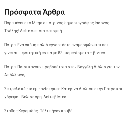
Πρόσφατα Άρθρα
Παραμένει στο Mega ο πατρινός δημοσιογράφος Ιάσονας
Τσόλης! Δείτε σε ποια εκπομπή
Πάτρα: Ενα ακόμη παλιό εργοστάσιο αναμορφώνεται και
γίνεται…. φοιτητική εστία με 83 διαμερίσματα – βιντεο
Πάτρα: Ποιοι κάνουν προβοκάτσια στον Βαγγέλη Λιόλιο για τον
Απόλλωνα;
Σε τρελά κέφια εμφανίστηκε η Κατερίνα Λιόλιου στην Πάτρα και
χόρεψε… Βελισσάρη! Δείτε βίντεο
Στάθης Κεραμιδάς: Πάλι πήγαν κουβά…