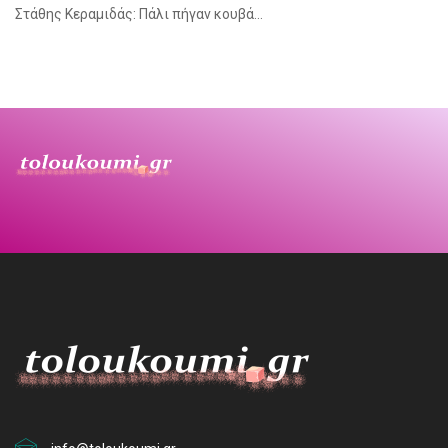
Στάθης Κεραμιδάς: Πάλι πήγαν κουβά…