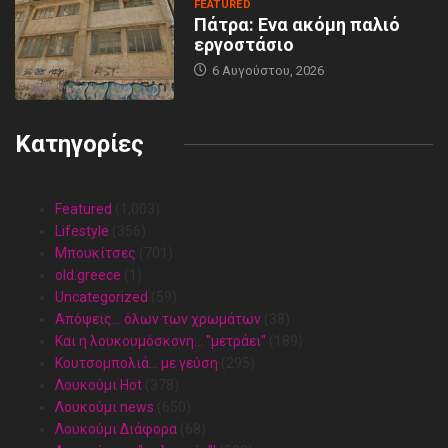
FEATURED
Πάτρα: Ενα ακόμη παλιό
εργοστάσιο
6 Αυγούστου, 2026
Κατηγορίες
Featured
(1,003)
Lifestyle
(356)
Mπουκίτσες
(701)
old.greece
(1)
Uncategorized
(59)
Απόψεις… όλων των χρωμάτων
(38)
Και η λουκουμόσκονη… "μετράει"
(189)
Κουτσομπολιά… με γεύση
(295)
Λουκούμι Hot
(378)
Λουκούμι news
(650)
Λουκούμι Διάφορα
(68)