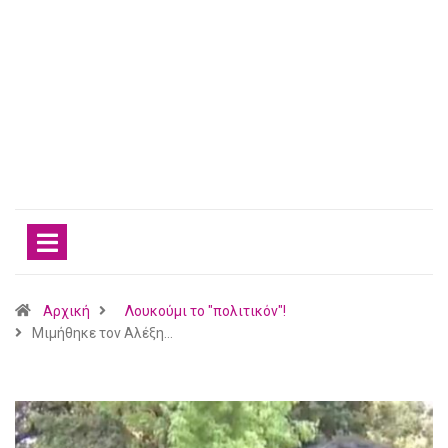
Αρχική
Λουκούμι το "πολιτικόν"!
Μιμήθηκε τον Αλέξη…