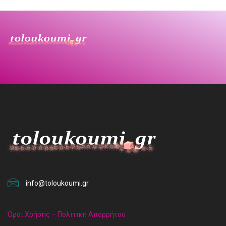
info@toloukoumi.gr
Όροι Χρήσης – Πολιτική Απορρήτου