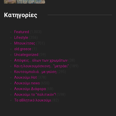
Κατηγορίες
Featured
(1,003)
Lifestyle
(356)
Mπουκίτσες
(701)
old.greece
(1)
Uncategorized
(59)
Απόψεις… όλων των χρωμάτων
(38)
Και η λουκουμόσκονη… "μετράει"
(189)
Κουτσομπολιά… με γεύση
(295)
Λουκούμι Hot
(378)
Λουκούμι news
(650)
Λουκούμι Διάφορα
(68)
Λουκούμι το "πολιτικόν"!
(598)
Το αθλητικό λουκούμι
(82)