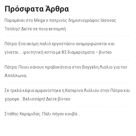
Πρόσφατα Άρθρα
Παραμένει στο Mega ο πατρινός δημοσιογράφος Ιάσονας
Τσόλης! Δείτε σε ποια εκπομπή
Πάτρα: Ενα ακόμη παλιό εργοστάσιο αναμορφώνεται και
γίνεται…. φοιτητική εστία με 83 διαμερίσματα – βιντεο
Πάτρα: Ποιοι κάνουν προβοκάτσια στον Βαγγέλη Λιόλιο για τον
Απόλλωνα;
Σε τρελά κέφια εμφανίστηκε η Κατερίνα Λιόλιου στην Πάτρα και
χόρεψε… Βελισσάρη! Δείτε βίντεο
Στάθης Κεραμιδάς: Πάλι πήγαν κουβά…