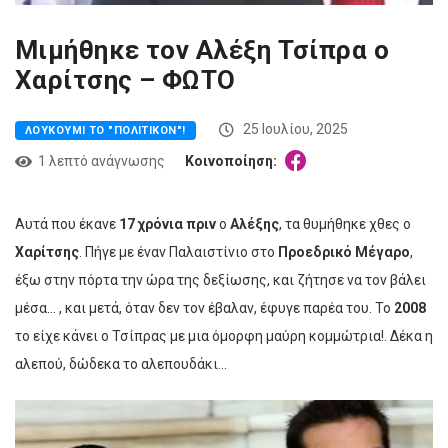
Μιμήθηκε τον Αλέξη Τσίπρα ο
Χαρίτσης – ΦΩΤΟ
25 Ιουλίου, 2025
ΛΟΥΚΟΎΜΙ ΤΟ "ΠΟΛΙΤΙΚΌΝ"!
1 λεπτό ανάγνωσης
Κοινοποίηση:
Αυτά που έκανε
17 χρόνια πριν
ο
Αλέξης
, τα θυμήθηκε χθες ο
Χαρίτσης
. Πήγε με έναν Παλαιστίνιο στο
Προεδρικό Μέγαρο
,
έξω στην πόρτα την ώρα της δεξίωσης, και ζήτησε να τον βάλει
μέσα… , και μετά, όταν δεν τον έβαλαν, έφυγε παρέα του. Το
2008
το είχε κάνει ο Τσίπρας με μια όμορφη μαύρη κομμώτρια!. Δέκα η
αλεπού, δώδεκα το αλεπουδάκι…