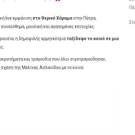
Πά
κή live εμφάνιση
στο Θερινό Χάραμα
στην Πάτρα,
Στ
συναίσθημα, μουσική και αγαπημένες επιτυχίες.
αρουσία, η δημοφιλής ερμηνεύτρια
ταξίδεψε το κοινό σε μια
ες.
ροκροτήματα και τραγούδια που όλοι σιγοτραγούδησαν,
 σχέση της Μελίνας Ασλανίδου με το κοινό.