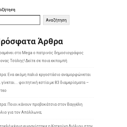
αζήτηση
Αναζήτηση
ρόσφατα Άρθρα
ραμένει στο Mega ο πατρινός δημοσιογράφος
σονας Τσόλης! Δείτε σε ποια εκπομπή
τρα: Ενα ακόμη παλιό εργοστάσιο αναμορφώνεται
ι γίνεται…. φοιτητική εστία με 83 διαμερίσματα –
ντεο
τρα: Ποιοι κάνουν προβοκάτσια στον Βαγγέλη
όλιο για τον Απόλλωνα;
 τρελά κέφια εμφανίστηκε η Κατερίνα Λιόλιου στην