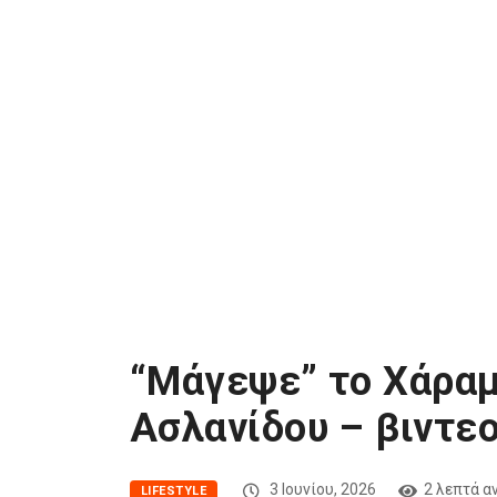
“Μάγεψε” το Χάραμ
Ασλανίδου – βιντε
3 Ιουνίου, 2026
2 λεπτά 
LIFESTYLE