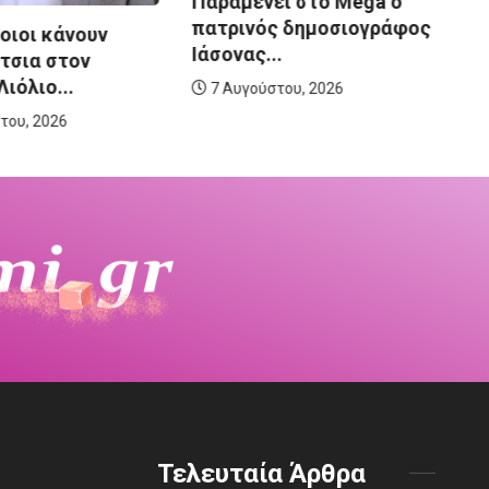
Παραμένει στο Mega ο
ε
πατρινός δημοσιογράφος
αν
οιοι κάνουν
Ιάσονας...
τσια στον
ιόλιο...
7 Αυγούστου, 2026
του, 2026
Τελευταία Άρθρα