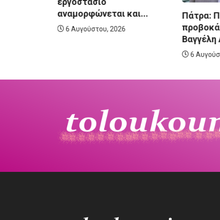
Mega ο
εργοστάσιο
σιογράφος
αναμορφώνεται και...
Πάτρα: Π
προβοκά
6 Αυγούστου, 2026
Βαγγέλη Λ
6
6 Αυγούσ