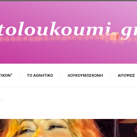
ΤΙΚΌΝ”
ΤΟ ΑΘΛΗΤΙΚΌ
ΛΟΥΚΟΥΜΌΣΚΟΝΗ
ΑΠΌΨΕΙΣ
α…