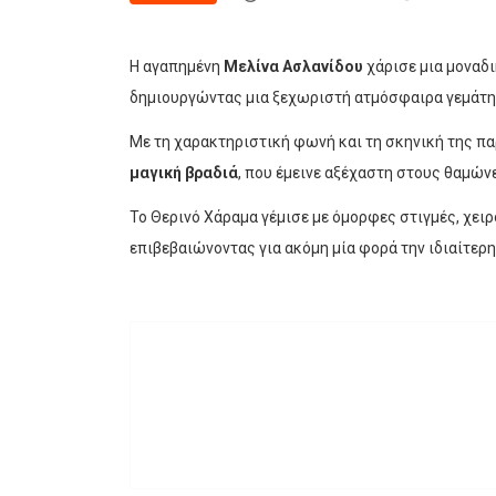
Η αγαπημένη
Μελίνα Ασλανίδου
χάρισε μια μοναδι
δημιουργώντας μια ξεχωριστή ατμόσφαιρα γεμάτη 
Με τη χαρακτηριστική φωνή και τη σκηνική της π
μαγική βραδιά
, που έμεινε αξέχαστη στους θαμών
Το Θερινό Χάραμα γέμισε με όμορφες στιγμές, χει
επιβεβαιώνοντας για ακόμη μία φορά την ιδιαίτερη