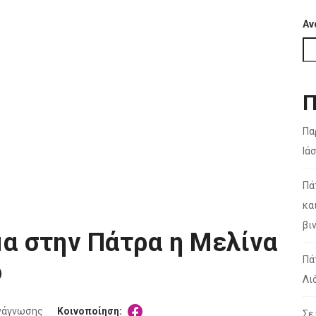
Αν
Π
Πα
Ιά
Πά
κα
βι
α στην Πάτρα η Μελίνα
Πά
ο
Λι
ανάγνωσης
Κοινοποίηση:
Σε