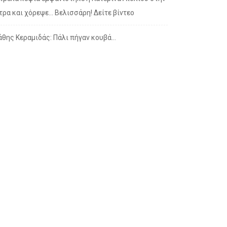
τρα και χόρεψε… Βελισσάρη! Δείτε βίντεο
άθης Κεραμιδάς: Πάλι πήγαν κουβά…