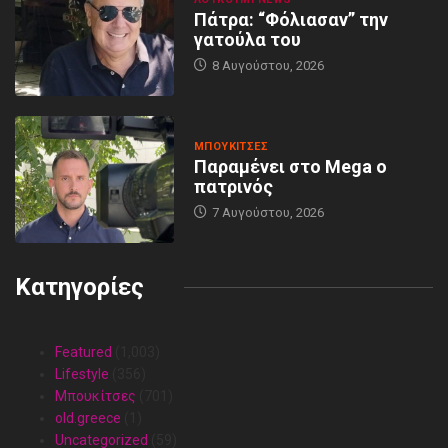
Πάτρα: “Φόλιασαν” την
γατούλα του
8 Αυγούστου, 2026
MΠΟΥΚΊΤΣΕΣ
Παραμένει στο Mega ο
πατρινός
7 Αυγούστου, 2026
Κατηγορίες
Featured
(1,003)
Lifestyle
(356)
Mπουκίτσες
(701)
old.greece
(1)
Uncategorized
(59)