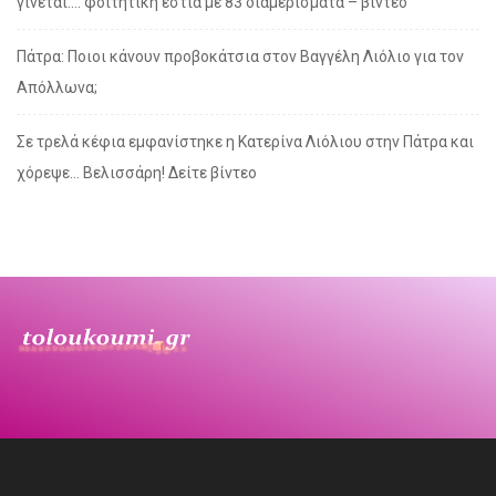
γίνεται…. φοιτητική εστία με 83 διαμερίσματα – βιντεο
Πάτρα: Ποιοι κάνουν προβοκάτσια στον Βαγγέλη Λιόλιο για τον
Απόλλωνα;
Σε τρελά κέφια εμφανίστηκε η Κατερίνα Λιόλιου στην Πάτρα και
χόρεψε… Βελισσάρη! Δείτε βίντεο