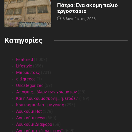
Πάτρα: Ενα ακόμη παλιό
εργοστάσιο
6 Αυγούστου, 2026
Κατηγορίες
Featured
(1,003)
Lifestyle
(356)
Mπουκίτσες
(701)
old.greece
(1)
Uncategorized
(59)
Απόψεις… όλων των χρωμάτων
(38)
Και η λουκουμόσκονη… "μετράει"
(189)
Κουτσομπολιά… με γεύση
(295)
Λουκούμι Hot
(378)
Λουκούμι news
(650)
Λουκούμι Διάφορα
(68)
Λουκούμι το "πολιτικόν"!
(598)