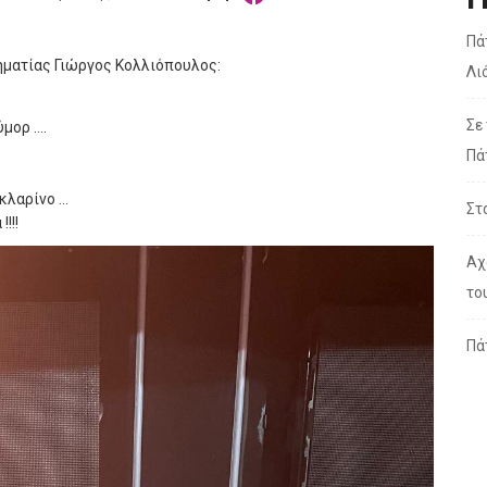
Πά
ηματίας Γιώργος Κολλιόπουλος:
Λι
Σε
ύμορ ….
Πά
 κλαρίνο …
Στ
!!!
Αχ
το
Πά