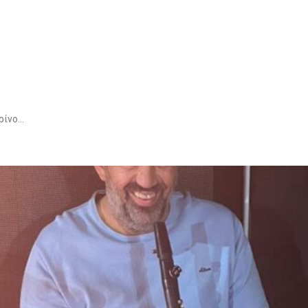
αρίνο…