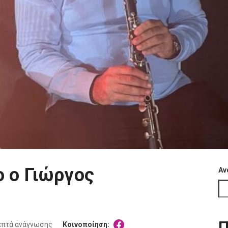
ο ο Γιώργος
Αν
Π
επτά ανάγνωσης
Κοινοποίηση: