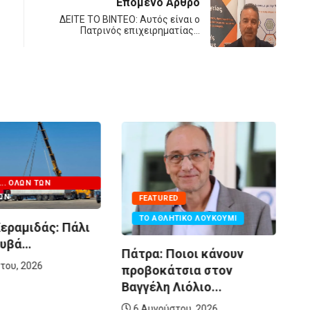
Επόμενο Άρθρο
ΔΕΙΤΕ ΤΟ ΒΙΝΤΕΟ: Αυτός είναι ο
Πατρινός επιχειρηματίας…
FEATURED
ΤΟ ΑΘΛΗΤΙΚΌ ΛΟΥΚΟΎΜΙ
λι
LIFESTYLE
Πάτρα: Ποιοι κάνουν
Σε τρελά κέφια
προβοκάτσια στον
εμφανίστηκε η 
Βαγγέλη Λιόλιο...
Λιόλιου...
6 Αυγούστου, 2026