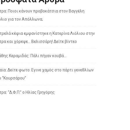
τρα: Ποιοι κάνουν προβοκάτσια στον Βαγγέλη
όλιο για τον Απόλλωνα;
 τρελά κέφια εμφανίστηκε η Κατερίνα Λιόλιου στην
τρα και χόρεψε… Βελισσάρη! Δείτε βίντεο
άθης Κεραμιδάς: Πάλι πήγαν κουβά…
αϊα: Δείτε φωτο: Εγινε χαμός στο πάρτι γενεθλίων
υ “Κουρσάρου”
τρα: “Δ.Φ.Π.” ο Ηλίας Γρηγόρης