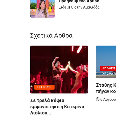
Προηγούμενο Άρθρο
Είδε UFO στην Αμαλιάδα
Σχετικά Άρθρα
ΑΠΌΨΕΙΣ... ΌΛΩΝ ΤΩΝ
ΧΡΩΜΆΤΩΝ
Στάθης Κεραμιδάς: Πά
LIFESTYLE
πήγαν κουβά…
6 Αυγούστου, 2026
Σε τρελά κέφια
εμφανίστηκε η Κατερίνα
Λιόλιου...