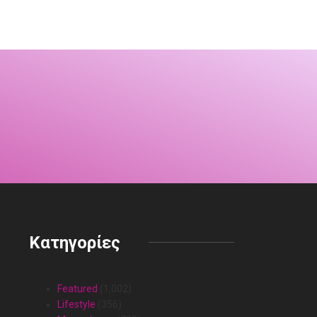
6
Κατηγορίες
Featured
(1,002)
Lifestyle
(356)