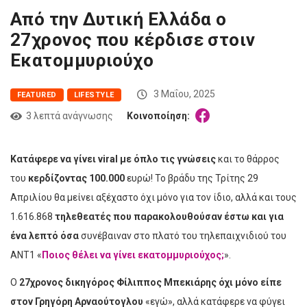
Από την Δυτική Ελλάδα ο
27χρονος που κέρδισε στοιν
Εκατομμυριούχο
3 Μαΐου, 2025
FEATURED
LIFESTYLE
3 λεπτά ανάγνωσης
Κοινοποίηση:
Κατάφερε να γίνει viral με όπλο τις γνώσεις
και το θάρρος
του
κερδίζοντας 100.000
ευρώ! Το βράδυ της Τρίτης 29
Απριλίου θα μείνει αξέχαστο όχι μόνο για τον ίδιο, αλλά και τους
1.616.868
τηλεθεατές που παρακολουθούσαν έστω και για
ένα λεπτό όσα
συνέβαιναν στο πλατό του τηλεπαιχνιδιού του
ΑΝΤ1 «
Ποιος θέλει να γίνει εκατομμυριούχος;
».
Ο
27χρονος δικηγόρος Φίλιππος Μπεκιάρης όχι μόνο είπε
στον Γρηγόρη Αρναούτογλου
«εγώ», αλλά κατάφερε να φύγει