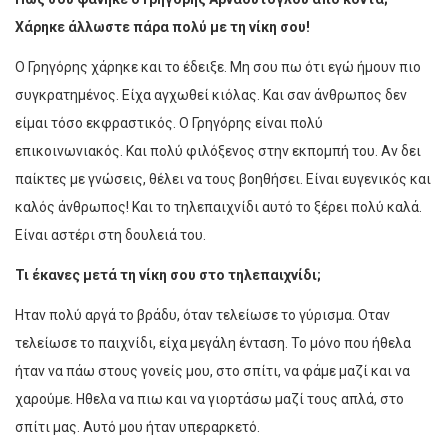
Χάρηκε άλλωστε πάρα πολύ με τη νίκη σου!
Ο Γρηγόρης χάρηκε και το έδειξε. Μη σου πω ότι εγώ ήμουν πιο
συγκρατημένος. Είχα αγχωθεί κιόλας. Και σαν άνθρωπος δεν
είμαι τόσο εκφραστικός. Ο Γρηγόρης είναι πολύ
επικοινωνιακός. Και πολύ φιλόξενος στην εκπομπή του. Αν δει
παίκτες με γνώσεις, θέλει να τους βοηθήσει. Είναι ευγενικός και
καλός άνθρωπος! Και το τηλεπαιχνίδι αυτό το ξέρει πολύ καλά.
Είναι αστέρι στη δουλειά του.
Τι έκανες μετά τη νίκη σου στο τηλεπαιχνίδι;
Ηταν πολύ αργά το βράδυ, όταν τελείωσε το γύρισμα. Οταν
τελείωσε το παιχνίδι, είχα μεγάλη ένταση. Το μόνο που ήθελα
ήταν να πάω στους γονείς μου, στο σπίτι, να φάμε μαζί και να
χαρούμε. Ηθελα να πιω και να γιορτάσω μαζί τους απλά, στο
σπίτι μας. Αυτό μου ήταν υπεραρκετό.