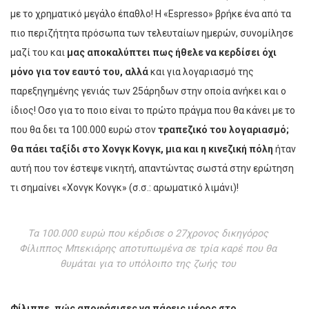
με το χρηματικό μεγάλο έπαθλο! Η «Espresso» βρήκε ένα από τα
πιο περιζήτητα πρόσωπα των τελευταίων ημερών, συνομίλησε
μαζί του και
μας αποκαλύπτει πως ήθελε να κερδίσει όχι
μόνο για τον εαυτό του, αλλά
και για λογαριασμό της
παρεξηγημένης γενιάς των 25άρηδων στην οποία ανήκει και ο
ίδιος! Οσο για το ποιο είναι το πρώτο πράγμα που θα κάνει με το
που θα δει τα 100.000 ευρώ στον
τραπεζικό του λογαριασμό;
Θα πάει ταξίδι στο Χονγκ Κονγκ, μια και η κινεζική
πόλη
ήταν
αυτή που τον έστεψε νικητή, απαντώντας σωστά στην ερώτηση
τι σημαίνει «Χονγκ Κονγκ» (σ.σ.: αρωματικό λιμάνι)!
Τα 100.000 ευρώ που κέρδισε ο 27χρονος δικηγόρος
Φίλιππος Μπεκιάρης αποτυπωμένα σε τρία καρέ που θα
θυμάται για το υπόλοιπο της ζωής του
Φίλιππε, πώς αποφάσισες να πάρεις μέρος στο