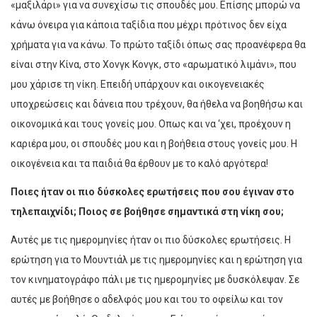
«μαξιλάρι» για να συνεχίσω τις σπουδές μου. Επίσης μπορώ να
κάνω όνειρα για κάποια ταξίδια που μέχρι πρότινος δεν είχα
χρήματα για να κάνω. Το πρώτο ταξίδι όπως σας προανέφερα θα
είναι στην Κίνα, στο Χονγκ Κονγκ, στο «αρωματικό λιμάνι», που
μου χάρισε τη νίκη. Επειδή υπάρχουν και οικογενειακές
υποχρεώσεις και δάνεια που τρέχουν, θα ήθελα να βοηθήσω και
οικονομικά και τους γονείς μου. Οπως και να ‘χει, προέχουν η
καριέρα μου, οι σπουδές μου και η βοήθεια στους γονείς μου. Η
οικογένεια και τα παιδιά θα έρθουν με το καλό αργότερα!
Ποιες ήταν οι πιο δύσκολες ερωτήσεις που σου έγιναν στο
τηλεπαιχνίδι; Ποιος σε βοήθησε σημαντικά στη νίκη σου;
Αυτές με τις ημερομηνίες ήταν οι πιο δύσκολες ερωτήσεις. Η
ερώτηση για το Μουντιάλ με τις ημερομηνίες και η ερώτηση για
τον κινηματογράφο πάλι με τις ημερομηνίες με δυσκόλεψαν. Σε
αυτές με βοήθησε ο αδελφός μου και του το οφείλω και τον