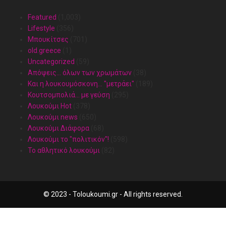
Featured
(1,003)
Lifestyle
(356)
Mπουκίτσες
(701)
old.greece
(1)
Uncategorized
(59)
Απόψεις… όλων των χρωμάτων
(38)
Και η λουκουμόσκονη… "μετράει"
(189)
Κουτσομπολιά… με γεύση
(295)
Λουκούμι Hot
(378)
Λουκούμι news
(650)
Λουκούμι Διάφορα
(68)
Λουκούμι το "πολιτικόν"!
(598)
Το αθλητικό λουκούμι
(82)
© 2023 - Toloukoumi.gr - All rights reserved.