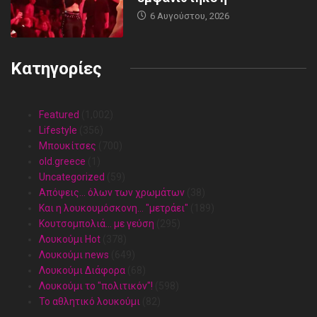
6 Αυγούστου, 2026
Κατηγορίες
Featured
(1,002)
Lifestyle
(356)
Mπουκίτσες
(700)
old.greece
(1)
Uncategorized
(59)
Απόψεις… όλων των χρωμάτων
(38)
Και η λουκουμόσκονη… "μετράει"
(189)
Κουτσομπολιά… με γεύση
(295)
Λουκούμι Hot
(378)
Λουκούμι news
(649)
Λουκούμι Διάφορα
(68)
Λουκούμι το "πολιτικόν"!
(598)
Το αθλητικό λουκούμι
(82)