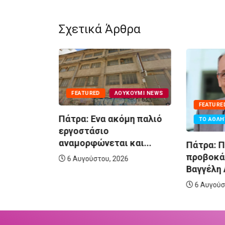
Σχετικά Άρθρα
FEATURED
ΛΟΥΚΟΎΜΙ NEWS
FEATURE
Πάτρα: Ενα ακόμη παλιό
ΤΟ ΑΘΛΗ
Mega ο
εργοστάσιο
σιογράφος
αναμορφώνεται και...
Πάτρα: Π
προβοκά
6 Αυγούστου, 2026
Βαγγέλη Λ
6
6 Αυγούσ