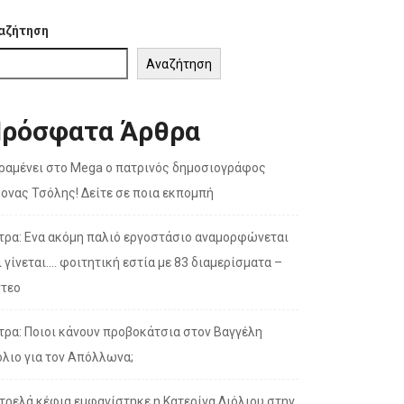
αζήτηση
Αναζήτηση
ρόσφατα Άρθρα
ραμένει στο Mega ο πατρινός δημοσιογράφος
σονας Τσόλης! Δείτε σε ποια εκπομπή
τρα: Ενα ακόμη παλιό εργοστάσιο αναμορφώνεται
ι γίνεται…. φοιτητική εστία με 83 διαμερίσματα –
ντεο
τρα: Ποιοι κάνουν προβοκάτσια στον Βαγγέλη
όλιο για τον Απόλλωνα;
 τρελά κέφια εμφανίστηκε η Κατερίνα Λιόλιου στην