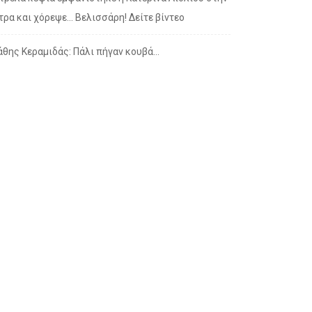
τρα και χόρεψε… Βελισσάρη! Δείτε βίντεο
άθης Κεραμιδάς: Πάλι πήγαν κουβά…