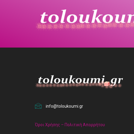
info@toloukoumi.gr
Όροι Χρήσης – Πολιτική Απορρήτου