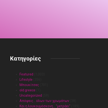
Κατηγορίες
Featured
(1,003)
Lifestyle
(356)
Mπουκίτσες
(701)
old.greece
(1)
Uncategorized
(59)
Απόψεις… όλων των χρωμάτων
(38)
Και η λουκουμόσκονη… "μετράει"
(189)