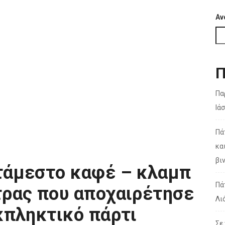
Αν
Π
Πα
Ιά
Πά
κα
βι
τάμεστο καφέ – κλαμπ
Πά
τρας που αποχαιρέτησε
Λι
κπληκτικό πάρτι
Σε