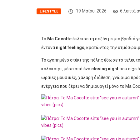
19 Μαΐου, 2026
6 λεπτά 
LIFESTYLE
Το
Ma Cocotte
έκλεισε τη σεζόν με μια βραδιά γε
έντονα
night feelings
, κρατώντας την ατμόσφαιρ
Το αγαπημένο στέκι της πόλης έδωσε το τελευτα
καλοκαίρι, μέσα από ένα
closing night
που είχε 
ωραίες μουσικές, χαλαρή διάθεση, γνώριμα πρό
ενέργεια που ξέρει να δημιουργεί μόνο το Ma Coc