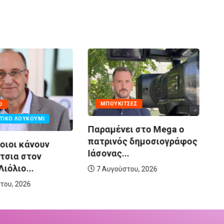
MΠΟΥΚΊΤΣΕΣ
D
Πά
ΤΙΚΌ ΛΟΥΚΟΎΜΙ
Παραμένει στο Mega ο
ε
πατρινός δημοσιογράφος
αν
οιοι κάνουν
Ιάσονας...
τσια στον
ιόλιο...
7 Αυγούστου, 2026
του, 2026