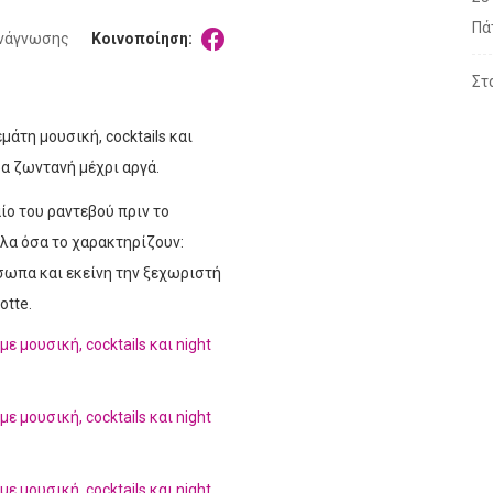
Πά
ανάγνωσης
Κοινοποίηση:
Στ
μάτη μουσική, cocktails και
α ζωντανή μέχρι αργά.
ίο του ραντεβού πριν το
όλα όσα το χαρακτηρίζουν:
σωπα και εκείνη την ξεχωριστή
otte.