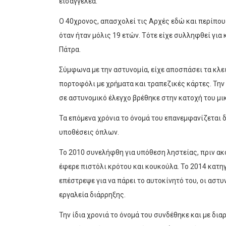
εισαγγελέα.
Ο 40χρονος, απασχολεί τις Αρχές εδώ και περίπου
όταν ήταν μόλις 19 ετών. Τότε είχε συλληφθεί γι
Πάτρα.
Σύμφωνα με την αστυνομία, είχε αποσπάσει τα κλε
πορτοφόλι με χρήματα και τραπεζικές κάρτες. Την
σε αστυνομικό έλεγχο βρέθηκε στην κατοχή του μ
Τα επόμενα χρόνια το όνομά του επανεμφανίζεται δ
υποθέσεις όπλων.
Το 2010 συνελήφθη για υπόθεση ληστείας, πριν ακ
έφερε πιστόλι κρότου και κουκούλα. Το 2014 κατη
επέστρεψε για να πάρει το αυτοκίνητό του, οι αστ
εργαλεία διάρρηξης.
Την ίδια χρονιά το όνομά του συνδέθηκε και με δι