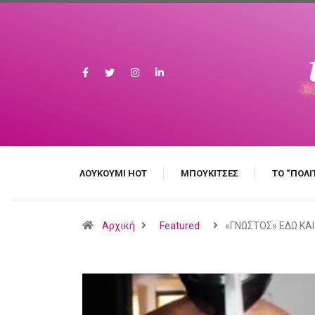
ΛΟΥΚΟΎΜΙ HOT
MΠΟΥΚΊΤΣΕΣ
ΤΟ “ΠΟΛΙ
Αρχική
Featured
«ΓΝΩΣΤΟΣ» ΕΔΩ ΚΑ