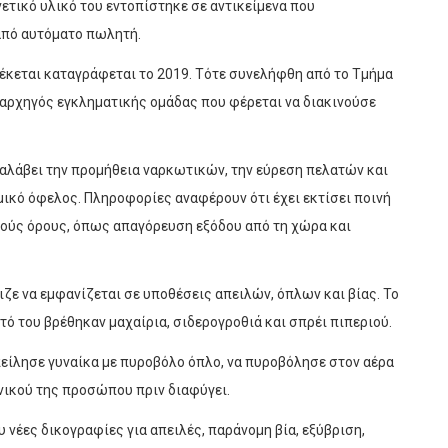
νετικό υλικό του εντοπίστηκε σε αντικείμενα που
από αυτόματο πωλητή.
έκεται καταγράφεται το 2019. Τότε συνελήφθη από το Τμήμα
ρχηγός εγκληματικής ομάδας που φέρεται να διακινούσε
ναλάβει την προμήθεια ναρκωτικών, την εύρεση πελατών και
μικό όφελος. Πληροφορίες αναφέρουν ότι έχει εκτίσει ποινή
κούς όρους, όπως απαγόρευση εξόδου από τη χώρα και
χιζε να εμφανίζεται σε υποθέσεις απειλών, όπλων και βίας. Το
ό του βρέθηκαν μαχαίρια, σιδερογροθιά και σπρέι πιπεριού.
πείλησε γυναίκα με πυροβόλο όπλο, να πυροβόλησε στον αέρα
νικού της προσώπου πριν διαφύγει.
 νέες δικογραφίες για απειλές, παράνομη βία, εξύβριση,