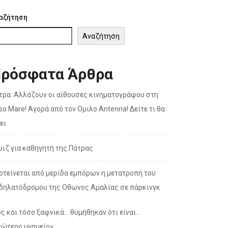
αζήτηση
Αναζήτηση
ρόσφατα Άρθρα
τρα: Αλλάζουν οι αίθουσες κινηματογράφου στη
so Mare! Αγορά από τον Ομιλο Antenna! Δείτε τι θα
ει
υιζ για καθηγητή της Πάτρας
οτείνεται από μερίδα εμπόρων η μετατροπή του
δηλατόδρομου της Οθωνος Αμαλίας σε πάρκινγκ
ς και τόσο ξαφνικά… θυμήθηκαν ότι είναι…
εώτερο μνημείο»;