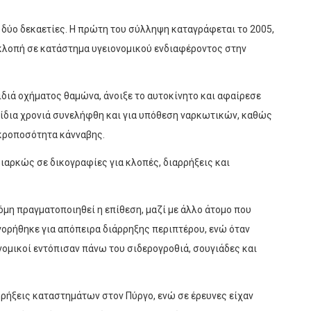
 δύο δεκαετίες. Η πρώτη του σύλληψη καταγράφεται το 2005,
α κλοπή σε κατάστημα υγειονομικού ενδιαφέροντος στην
ιδιά οχήματος θαμώνα, άνοιξε το αυτοκίνητο και αφαίρεσε
 ίδια χρονιά συνελήφθη και για υπόθεση ναρκωτικών, καθώς
ικροποσότητα κάνναβης.
ιαρκώς σε δικογραφίες για κλοπές, διαρρήξεις και
όμη πραγματοποιηθεί η επίθεση, μαζί με άλλο άτομο που
γορήθηκε για απόπειρα διάρρηξης περιπτέρου, ενώ όταν
υνομικοί εντόπισαν πάνω του σιδερογροθιά, σουγιάδες και
αρρήξεις καταστημάτων στον Πύργο, ενώ σε έρευνες είχαν