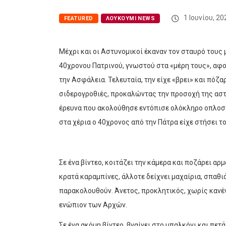
1 Ιουνίου, 20
FEATURED
ΛΟΥΚΟΎΜΙ NEWS
Μέχρι και οι Αστυνομικοί έκαναν τον σταυρό τους με
40χρονου Πατρινού, γνωστού στα «μέρη τους», αφο
την Ασφάλεια. Τελευταία, την είχε «βρει» και πόζαρ
σιδερογροθιές, προκαλώντας την προσοχή της αστυ
έρευνα που ακολούθησε εντόπισε ολόκληρο οπλοστά
στα χέρια ο 40χρονος από την Πάτρα είχε στήσει το
Σε ένα βίντεο, κοιτάζει την κάμερα και ποζάρει α
κρατά καραμπίνες, άλλοτε δείχνει μαχαίρια, σπαθι
παρακολουθούν. Άνετος, προκλητικός, χωρίς κανέν
ενώπιον των Αρχών.
Σε ένα ακόμη βίντεο, βγαίνει στο μπαλκόνι και πε