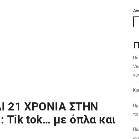
Αν
Π
Πά
Ve
γίν
Κο
Ι 21 ΧΡΟΝΙΑ ΣΤΗΝ
Πρ
πο
Tik tok… με όπλα και
Πώ
«ν