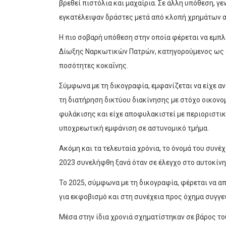
βρεθεί πιστόλια και μαχαίρια. Σε άλλη υπόθεση, γε
εγκατέλειψαν δράστες μετά από κλοπή χρημάτων 
Η πιο σοβαρή υπόθεση στην οποία φέρεται να εμπλ
Δίωξης Ναρκωτικών Πατρών, κατηγορούμενος ως α
ποσότητες κοκαΐνης.
Σύμφωνα με τη δικογραφία, εμφανίζεται να είχε α
τη διατήρηση δικτύου διακίνησης με στόχο οικονο
φυλάκισης και είχε αποφυλακιστεί με περιοριστι
υποχρεωτική εμφάνιση σε αστυνομικό τμήμα.
Ακόμη και τα τελευταία χρόνια, το όνομά του συνέ
2023 συνελήφθη ξανά όταν σε έλεγχο στο αυτοκίνητ
Το 2025, σύμφωνα με τη δικογραφία, φέρεται να α
για εκφοβισμό και στη συνέχεια προς όχημα συγγε
Μέσα στην ίδια χρονιά σχηματίστηκαν σε βάρος του