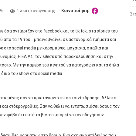
26
1 λεπτό ανάγνωσης
Κοινοποίηση:
Στ
 όσα αντίκριζαν στο facebook και το tik tok, στα stories του
ύ από τα 19 του… μπαινοβγαίνει σε αστυνομικά τμήματα και
ε στα social media με καραμπίνες, μαχαίρια, σπαθιά και
νομίας. Η ΕΛ.ΑΣ. τον έθεσε υπό παρακολούθηση και στην
σιο. Με την κάμερα του κινητού να καταγράφει και τα όπλα
 δικό του show στα social media.
ρματωμένος σαν να πρωταγωνιστεί σε ταινία δράσης. Άλλοτε
ά και σιδερογροθιές. Σαν να θέλει να εντυπωσιάσει όσους τον
αν φόβο ότι αυτά τα βίντεο μπορεί να τον οδηγήσουν
τά δεσμίδες χρημάτων στο δρόμο. Ένα σκηνικό επίδειξης που